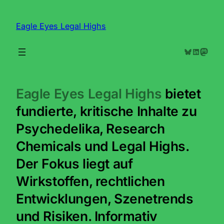
Zum
Inhalt
Eagle Eyes Legal Highs
springen
Bluesky
LinkedIn
Mastodon
Eagle Eyes Legal Highs
bietet
fundierte, kritische Inhalte zu
Psychedelika, Research
Chemicals und Legal Highs.
Der Fokus liegt auf
Wirkstoffen, rechtlichen
Entwicklungen, Szenetrends
und Risiken. Informativ