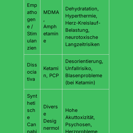
Emp
Dehydratation,
atho
MDMA
Hyperthermie,
gen
,
Herz-Kreislauf-
e /
Amph
Belastung,
Stim
etamin
neurotoxische
ulan
e
Langzeitrisiken
zien
Desorientierung,
Diss
Ketami
Unfallrisiko,
ocia
n, PCP
Blasenprobleme
tiva
(bei Ketamin)
Synt
heti
Divers
sch
Hohe
e
e
Akuttoxizität,
Desig
Can
Psychosen,
nermol
nabi
Herzprobleme