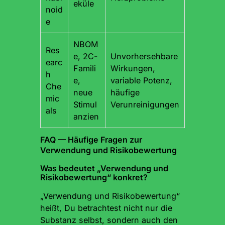
eküle
noid
e
NBOM
Res
e, 2C-
Unvorhersehbare
earc
Famili
Wirkungen,
h
e,
variable Potenz,
Che
neue
häufige
mic
Stimul
Verunreinigungen
als
anzien
FAQ — Häufige Fragen zur
Verwendung und Risikobewertung
Was bedeutet „Verwendung und
Risikobewertung“ konkret?
„Verwendung und Risikobewertung“
heißt, Du betrachtest nicht nur die
Substanz selbst, sondern auch den