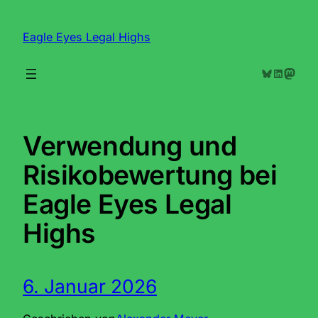
Zum
Inhalt
Eagle Eyes Legal Highs
springen
Bluesky
LinkedIn
Mastodon
Verwendung und
Risikobewertung bei
Eagle Eyes Legal
Highs
6. Januar 2026