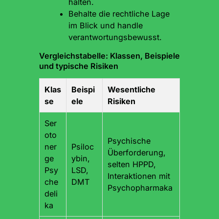
halten.
Behalte die rechtliche Lage
im Blick und handle
verantwortungsbewusst.
Vergleichstabelle: Klassen, Beispiele
und typische Risiken
Klas
Beispi
Wesentliche
se
ele
Risiken
Ser
oto
Psychische
ner
Psiloc
Überforderung,
ge
ybin,
selten HPPD,
Psy
LSD,
Interaktionen mit
che
DMT
Psychopharmaka
deli
ka