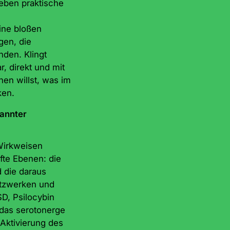
ben praktische
ne bloßen
gen, die
den. Klingt
, direkt und mit
en willst, was im
ken.
annter
Wirkweisen
fte Ebenen: die
 die daraus
etzwerken und
D, Psilocybin
 das serotonerge
Aktivierung des