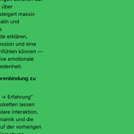
 über
eigert massiv
alin und
s
e erklären,
ession und eine
anfühlen können —
ive emotionale
iedenheit.
orenbindung zu
r → Erfahrung”
gsketten lassen
lare Interaktion,
ynamik und die
uf der vorherigen