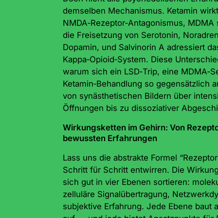
demselben Mechanismus. Ketamin wirkt
NMDA‑Rezeptor‑Antagonismus, MDMA st
die Freisetzung von Serotonin, Noradren
Dopamin, und Salvinorin A adressiert da
Kappa‑Opioid‑System. Diese Unterschied
warum sich ein LSD‑Trip, eine MDMA‑S
Ketamin‑Behandlung so gegensätzlich 
von synästhetischen Bildern über intens
Öffnungen bis zu dissoziativer Abgesch
Wirkungsketten im Gehirn: Von Rezept
bewussten Erfahrungen
Lass uns die abstrakte Formel “Rezepto
Schritt für Schritt entwirren. Die Wirkun
sich gut in vier Ebenen sortieren: moleku
zelluläre Signalübertragung, Netzwerkd
subjektive Erfahrung. Jede Ebene baut a