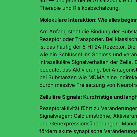
auf — und jede bietet Ansatzpunkte für
Therapie und Risikoabschätzung.
Molekulare Interaktion: Wie alles begin
Am Anfang steht die Bindung der Subst
Rezeptor oder Transporter. Bei klassis
ist das häufig der 5‑HT2A‑Rezeptor. Die
wie ein Schlüssel ins Schloss und verän
intrazelluläre Signalverhalten der Zelle.
bedeutet das Aktivierung, bei Antagonis
bei Substanzen wie MDMA eine indirekt
durch massive Freisetzung von Neurotra
Zelluläre Signale: Kurzfristige und langf
Rezeptoraktivität führt zu Veränderungen 
Signalwegen: Calciumströme, Aktivier
und Genexpressionsänderungen. Manch
fördern akute synaptische Veränderung