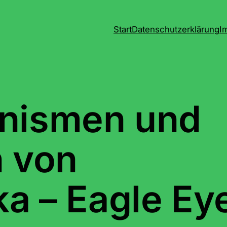
Start
Datenschutzerklärung
I
nismen und
 von
a – Eagle Ey