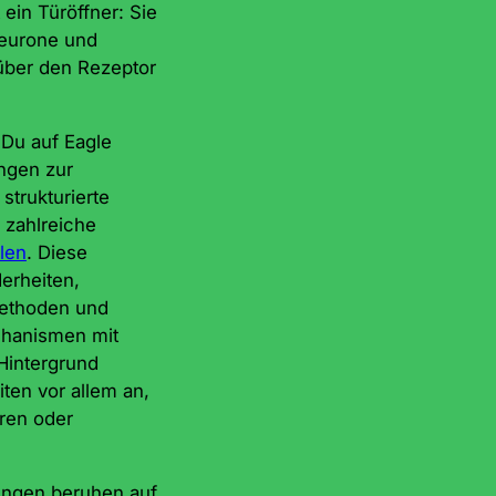
ein Türöffner: Sie
Neurone und
 über den Rezeptor
 Du auf Eagle
ngen zur
 strukturierte
zahlreiche
llen
. Diese
erheiten,
methoden und
chanismen mit
Hintergrund
ten vor allem an,
ren oder
ungen beruhen auf