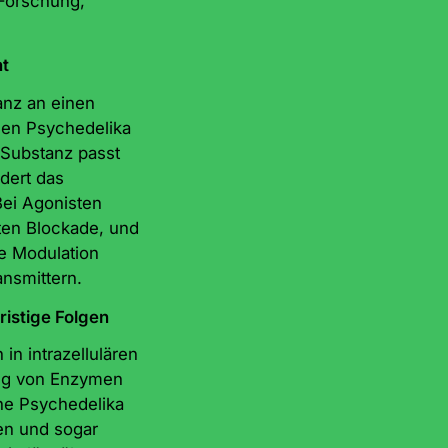
 Forschung,
nt
anz an einen
chen Psychedelika
 Substanz passt
dert das
 Bei Agonisten
ten Blockade, und
e Modulation
nsmittern.
ristige Folgen
in intrazellulären
ung von Enzymen
e Psychedelika
en und sogar