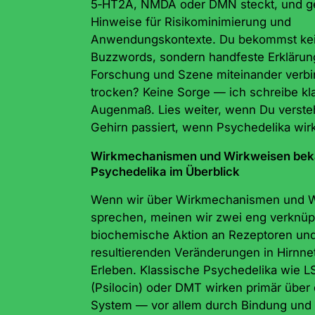
5‑HT2A, NMDA oder DMN steckt, und ge
Hinweise für Risikominimierung und
Anwendungskontexte. Du bekommst kei
Buzzwords, sondern handfeste Erklärun
Forschung und Szene miteinander verbin
trocken? Keine Sorge — ich schreibe klar
Augenmaß. Lies weiter, wenn Du versteh
Gehirn passiert, wenn Psychedelika wir
Wirkmechanismen und Wirkweisen bek
Psychedelika im Überblick
Wenn wir über Wirkmechanismen und 
sprechen, meinen wir zwei eng verknüp
biochemische Aktion an Rezeptoren und
resultierenden Veränderungen in Hirnn
Erleben. Klassische Psychedelika wie LS
(Psilocin) oder DMT wirken primär über
System — vor allem durch Bindung und 