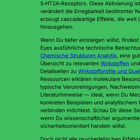
5‑HT2A‑Rezeptors. Diese Aktivierung ist 
verändert die Erregbarkeit bestimmter 
erzeugt cascadeartige Effekte, die weit
hinausgehen.
Wenn Du tiefer einsteigen willst, findest
Eyes ausführliche technische Betrachtu
Chemische Strukturen Analytik
, eine gut
Übersicht zu relevanten
Wirkstoffen
und 
Detailseiten zu
Wirkstoffprofile und Que
Ressourcen erklären molekulare Besond
typische Verunreinigungen, Nachweis
Literaturhinweise — ideal, wenn Du Me
konkreten Beispielen und analytischem 
verbinden möchtest. Schau Dir diese Sei
wenn Du wissenschaftlicher argumentie
sicherheitsorientiert handeln willst.
Doch nicht alle psychedelischen Erfahr